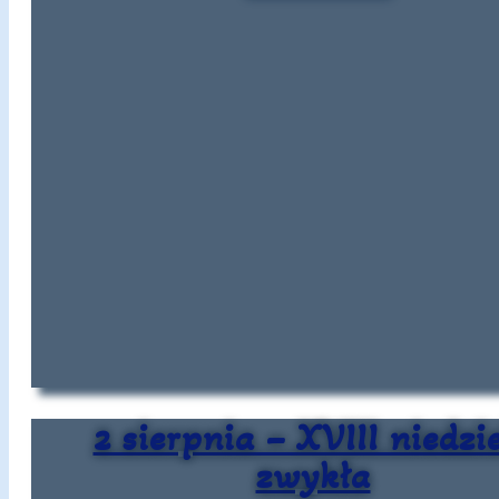
2 sierpnia – XVIII niedzi
zwykła