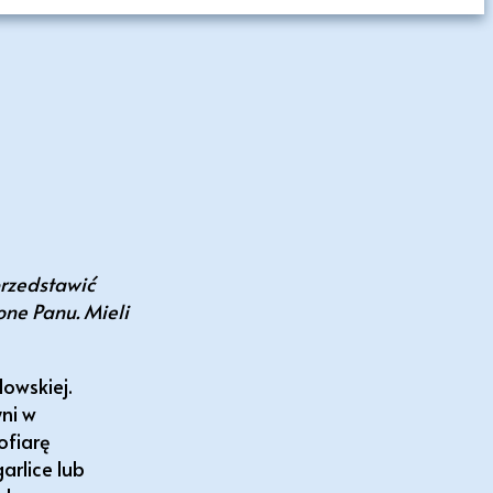
przedstawić
ne Panu. Mieli
owskiej.
ni w
ofiarę
arlice lub