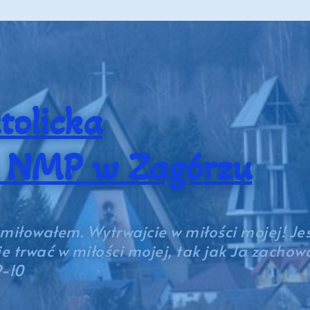
tolicka
a NMP w Zagórzu
umiłowałem. Wytrwajcie w miłości mojej! Jeś
 trwać w miłości mojej, tak jak Ja zacho
9-10