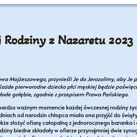
ej Rodziny z Nazaretu 2023
wa Mojżeszowego, przynieśli Je do Jerozolimy, aby Je 
Każde pierworodne dziecko płci męskiej będzie poświęco
młode gołębie, zgodnie z przepisem Prawa Pańskiego.
 bardzo ważnym momencie każdej ówczesnej rodziny żyd
iach od narodzin chłopca miała ona przyjść do świąty
kże złożyć ofiarę całopalną z jednorocznego baranka i 
ziny biedne składały w ofierze przynajmniej dwie synog