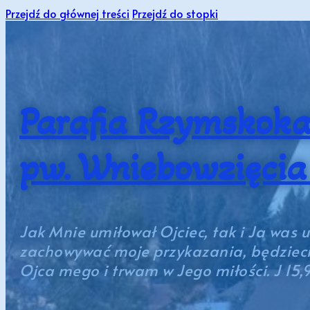
Przejdź do głównej treści
Przejdź do stopki
Parafia Rzymskoka
pw. Wniebowzięci
Jak Mnie umiłował Ojciec, tak i Ja was 
zachowywać moje przykazania, będziecie
Ojca mego i trwam w Jego miłości. J 15,