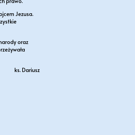
ych prawo.
 ojcem Jezusa.
zystkie
narody oraz
przeżywała
ks. Dariusz