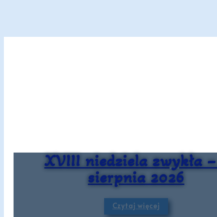
XVIII niedziela zwykła –
sierpnia 2026
Czytaj więcej