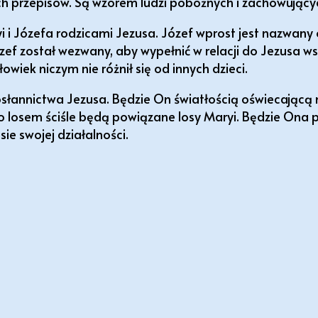
ych przepisów. Są wzorem ludzi pobożnych i zachowując
i i Józefa rodzicami Jezusa. Józef wprost jest nazwany
ef został wezwany, aby wypełnić w relacji do Jezusa ws
wiek niczym nie różnił się od innych dzieci.
słannictwa Jezusa. Będzie On światłością oświecającą 
go losem ściśle będą powiązane losy Maryi. Będzie Ona 
ie swojej działalności.