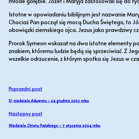
młode gołębie. Józef i Maryja zastosowali się do t
Istotne w opowiadaniu biblijnym jest nazwanie Mary
Chociaż Pan począł się mocą Ducha Świętego, to Józ
obowiązki ziemskiego ojca. Jezus jako prawdziwy czło
Prorok Symeon wskazał na dwa istotne elementy po
znakiem, któremu ludzie będą się sprzeciwiać. Z Je
wszelkie odrzucenie, z którym spotka się Jezus w czas
Poprzedni post
IV niedziela Adwentu – 24 grudnia 2023 roku
Następny post
Niedziela Chrztu Pańskiego – 7 stycznia 2024 roku