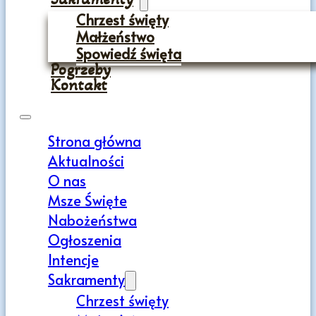
Chrzest święty
Małżeństwo
Spowiedź święta
Pogrzeby
Kontakt
Strona główna
Aktualności
O nas
Msze Święte
Nabożeństwa
Ogłoszenia
Intencje
Sakramenty
Chrzest święty