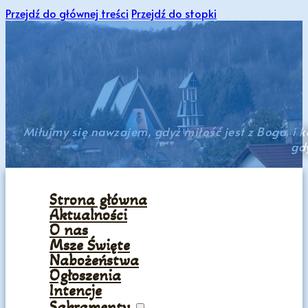
Przejdź do głównej treści
Przejdź do stopki
Miłujmy się nawzajem, gdyż miłość jest z Boga, i ka
gdy
Strona główna
Aktualności
O nas
Msze Święte
Nabożeństwa
Ogłoszenia
Intencje
Sakramenty