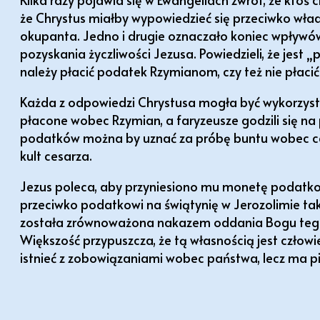
że Chrystus miałby wypowiedzieć się przeciwko wład
okupanta. Jedno i drugie oznaczało koniec wpływów
pozyskania życzliwości Jezusa. Powiedzieli, że jes
należy płacić podatek Rzymianom, czy też nie płacić
Każda z odpowiedzi Chrystusa mogła być wykorzyst
płacone wobec Rzymian, a faryzeusze godzili się n
podatków można by uznać za próbę buntu wobec c
kult cesarza.
Jezus poleca, aby przyniesiono mu monetę podatk
przeciwko podatkowi na świątynię w Jerozolimie tak
została zrównoważona nakazem oddania Bogu tego, 
Większość przypuszcza, że tą własnością jest czło
istnieć z zobowiązaniami wobec państwa, lecz ma p