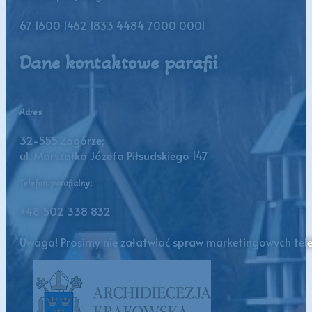
67 1600 1462 1833 4484 7000 0001
Dane kontaktowe parafii
Adres
32-555 Zagórze;
ul. Marszałka Józefa Piłsudskiego 147
Telefon parafialny:
+48 502 338 832
Uwaga! Prosimy nie załatwiać spraw marketingowych telef