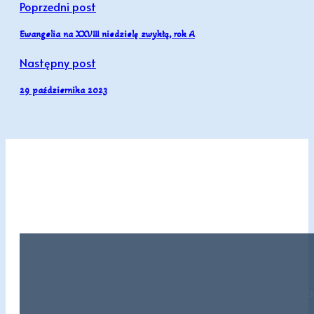
Poprzedni post
Ewangelia na XXVIII niedzielę zwykłą, rok A
Następny post
29 października 2023
Lectio: (Mt 14, 13-21) Gdy Jezus usłysz