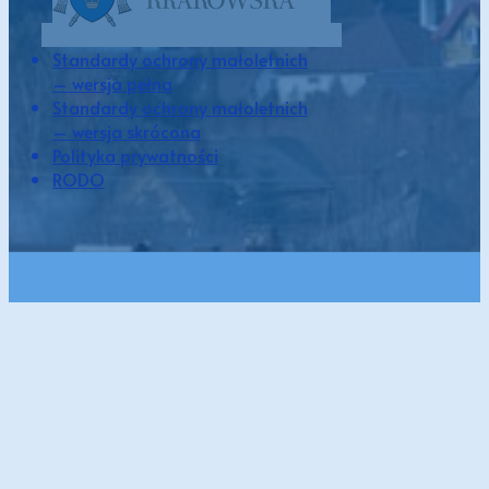
Standardy ochrony małoletnich
– wersja pełna
Standardy ochrony małoletnich
– wersja skrócona
Polityka prywatności
RODO