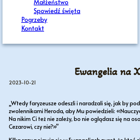
Małżeństwo
Spowiedź święta
Pogrzeby
Kontakt
Ewangelia na X
2023-10-21
„Wtedy faryzeusze odeszli i naradzali się, jak by p
zwolennikami Heroda, aby Mu powiedzieli: «Nauczyc
Na nikim Ci też nie zależy, bo nie oglądasz się na o
Cezarowi, czy nie?»”
Kilka razy pojawia się w Ewangeliach zwrot, że ktoś