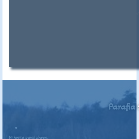
Dzisiaj mamy I niedzielę sierpnia. Po każdej Mszy 
Parafia
Nr konta parafialnego: