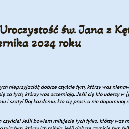
 Uroczystość św. Jana z Kę
ernika 2024 roku
ch nieprzyjaciół; dobrze czyńcie tym, którzy was nienaw
ę za tych, którzy was oczerniają. Jeśli cię kto uderzy w [
 mu i szaty! Daj każdemu, kto cię prosi, a nie dopominaj 
czyńcie! Jeśli bowiem miłujecie tych tylko, którzy was mi
zują tym, którzy ich miłują. jeśli dobrze czynicie tym ty