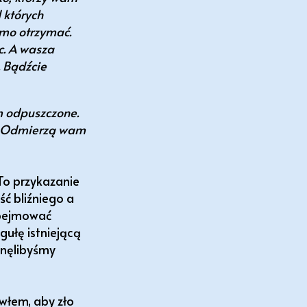
 których
amo otrzymać.
c. A wasza
. Bądźcie
am odpuszczone.
e. Odmierzą wam
To przykazanie
ć bliźniego a
obejmować
gułę istniejącą
gnęlibyśmy
awłem, aby zło