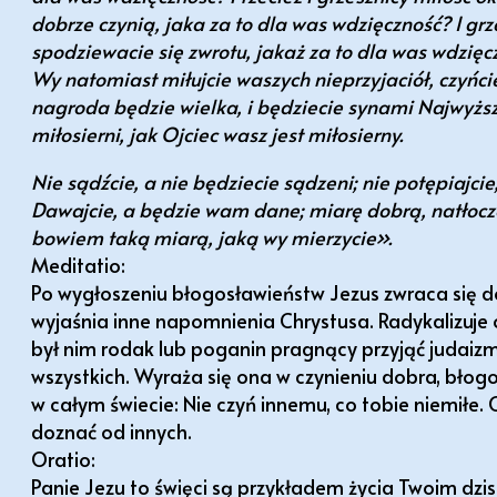
dobrze czynią, jaka za to dla was wdzięczność? I grz
spodziewacie się zwrotu, jakaż za to dla was wdzięc
Wy natomiast miłujcie waszych nieprzyjaciół, czyńcie
nagroda będzie wielka, i będziecie synami Najwyższ
miłosierni, jak Ojciec wasz jest miłosierny.
Nie sądźcie, a nie będziecie sądzeni; nie potępiajci
Dawajcie, a będzie wam dane; miarę dobrą, natłoc
bowiem taką miarą, jaką wy mierzycie».
Meditatio:
Po wygłoszeniu błogosławieństw Jezus zwraca się do
wyjaśnia inne napomnienia Chrystusa. Radykalizuje
był nim rodak lub poganin pragnący przyjąć judaiz
wszystkich. Wyraża się ona w czynieniu dobra, błogo
w całym świecie: Nie czyń innemu, co tobie niemiłe
doznać od innych.
Oratio:
Panie Jezu to święci są przykładem życia Twoim dzisi