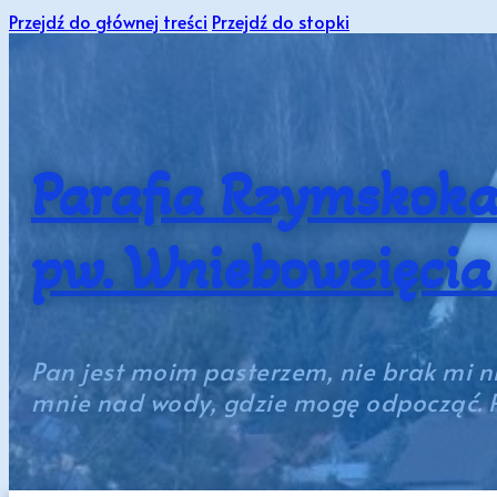
Przejdź do głównej treści
Przejdź do stopki
Parafia Rzymskoka
pw. Wniebowzięci
Pan jest moim pasterzem, nie brak mi n
mnie nad wody, gdzie mogę odpocząć. P