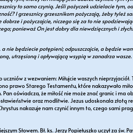
esznicy to samo czynią. Jeśli pożyczek udzielacie tym, od
zność? I grzesznicy grzesznikom pożyczają, żeby tyleż s
 dobrze i pożyczajcie, niczego się za to nie spodziewają
ego; ponieważ On jest dobry dla niewdzięcznych i złych
e, a nie będziecie potępieni; odpuszczajcie, a będzie w
zoną, utrzęsioną i opływającą wsypią w zanadrza wasz
 uczniów z wezwaniem: Miłujcie waszych nieprzyjaciół. 
 ono prawo Starego Testamentu, które nakazywało miłoś
m. Pan oświadcza, że miłość nie może znać granic i ma 
sławieństwie oraz modlitwie. Jezus udoskonala złotą re
. Chrystus nakazuje nam czynić innym to, czego sami pra
ejszym Słowem. Bł. ks. Jerzy Popiełuszko uczył za św. P