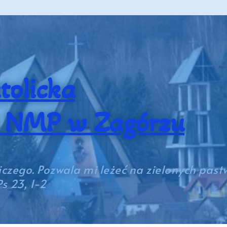
tolicka
a NMP w Zagórzu
iczego. Pozwala mi leżeć na zielonych past
s 23, 1-2