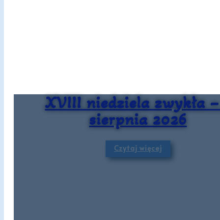
XVIII niedziela zwykła –
sierpnia 2026
Czytaj więcej