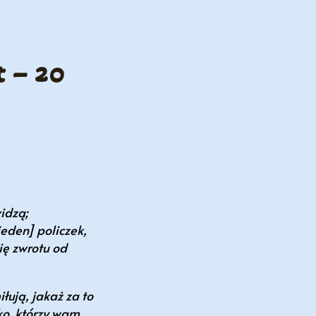
t – 20
idzą;
jeden] policzek,
się zwrotu od
łują, jakaż za to
lko, którzy wam