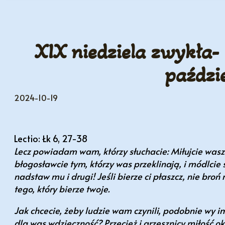
XIX niedziela zwykła-
paździ
2024-10-19
Lectio: Łk 6, 27-38
Lecz powiadam wam, którzy słuchacie: Miłujcie waszy
błogosławcie tym, którzy was przeklinają, i módlcie si
nadstaw mu i drugi! Jeśli bierze ci płaszcz, nie broń
tego, który bierze twoje.
Jak chcecie, żeby ludzie wam czynili, podobnie wy im 
dla was wdzięczność? Przecież i grzesznicy miłość oka