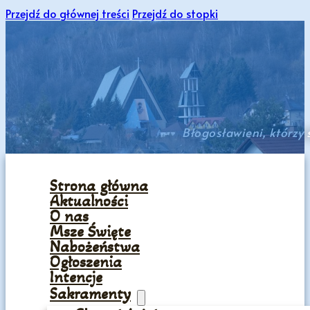
Przejdź do głównej treści
Przejdź do stopki
Błogosławieni, którzy
Strona główna
Aktualności
O nas
Msze Święte
Nabożeństwa
Ogłoszenia
Intencje
Sakramenty