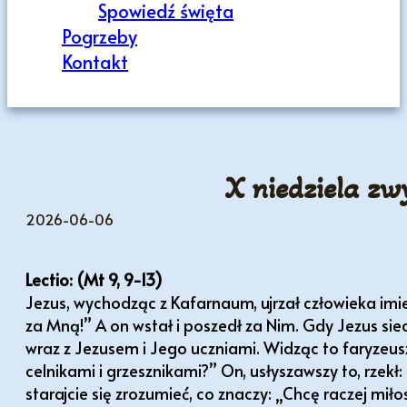
Spowiedź święta
Pogrzeby
Kontakt
X niedziela zw
2026-06-06
Lectio: (Mt 9, 9-13)
Jezus, wychodząc z Kafarnaum, ujrzał człowieka imie
za Mną!” A on wstał i poszedł za Nim. Gdy Jezus sied
wraz z Jezusem i Jego uczniami. Widząc to faryzeus
celnikami i grzesznikami?” On, usłyszawszy to, rzekł: „
starajcie się zrozumieć, co znaczy: „Chcę raczej mił