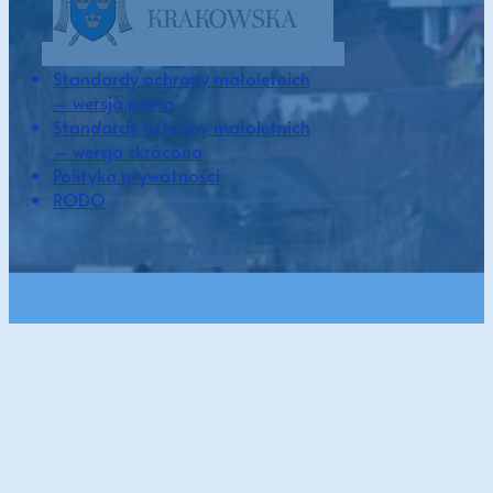
Standardy ochrony małoletnich
– wersja pełna
Standardy ochrony małoletnich
– wersja skrócona
Polityka prywatności
RODO