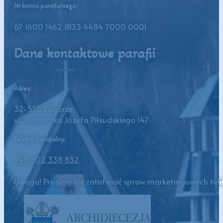
Nr konta parafialnego:
67 1600 1462 1833 4484 7000 0001
Dane kontaktowe parafii
Adres
32-555 Zagórze;
ul. Marszałka Józefa Piłsudskiego 147
Telefon parafialny:
+48 502 338 832
Uwaga! Prosimy nie załatwiać spraw marketingowych telef