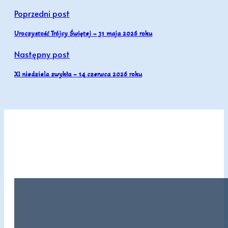
Poprzedni post
Uroczystość Trójcy Świętej – 31 maja 2026 roku
Następny post
XI niedziela zwykła – 14 czerwca 2026 roku
Lectio: (Mt 14, 13-21) Gdy Jezus usłysz