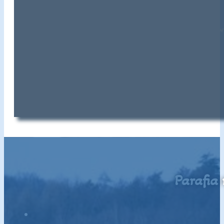
Dzisiaj mamy I niedzielę sierpnia. Po każdej Mszy 
Parafia