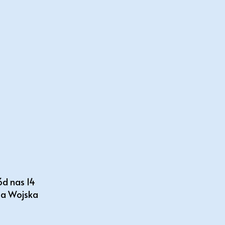
ód nas 14
ęta Wojska