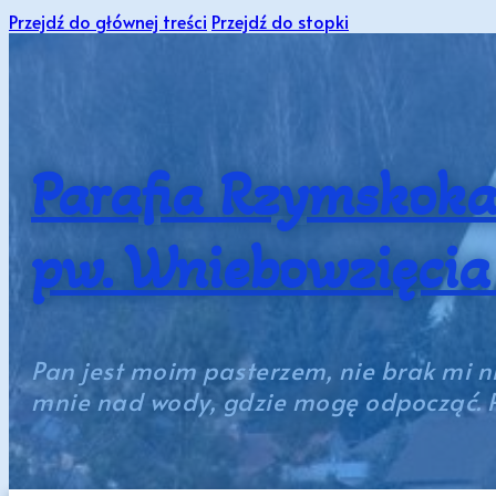
Przejdź do głównej treści
Przejdź do stopki
Parafia Rzymskoka
pw. Wniebowzięci
Pan jest moim pasterzem, nie brak mi n
mnie nad wody, gdzie mogę odpocząć. P