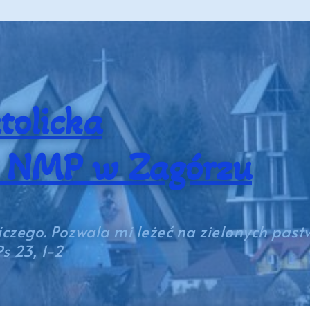
tolicka
a NMP w Zagórzu
iczego. Pozwala mi leżeć na zielonych past
s 23, 1-2