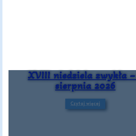
XVIII niedziela zwykła –
sierpnia 2026
Czytaj więcej