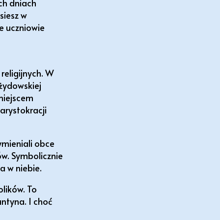
ech dniach
siesz w
e uczniowie
eligijnych. W
 żydowskiej
 miejscem
arystokracji
ymieniali obce
ów. Symbolicznie
a w niebie.
olików. To
ntyna. I choć