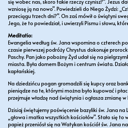
się wobec nas, skoro takie rzeczy czynisz?”. Jezus d
wzniosę ją na nowo”. Powiedzieli do Niego Żydzi: „Cz
przeciągu trzech dni?”. On zaś mówił o świątyni sw
Jego, że to powiedział, i uwierzyli Pismu i słowu, któr
Meditatio:
Ewangelia według św. Jana wspomina o czterech pob
czasie pierwszej podróży Chrystus dokonuje prorocki
Paschy. Pan jako pobożny Żyd udał się na pielgrzy
miasta. Była domem Bożym i centrum świata. Działa
kapłańskiej.
Na dziedzińcu pogan gromadzili się kupcy oraz banki
pieniądze na te, którymi można było kupować i pła
przejmuje władzę nad świątynia i ogłasza zmianę w ku
Dzisiaj świętujemy poświęcenie bazyliki św. Jana na 
„głowa i matka wszystkich kościołów”. Stało się to 
papież przeniósł się na Watykan kościół św. Jana n