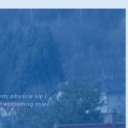
; abyście się i
ść wzajemną mieć