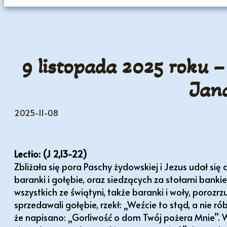
9 listopada 2025 roku –
Jana
2025-11-08
Lectio: (J 2,13-22)
Zbliżała się pora Paschy żydowskiej i Jezus udał się
baranki i gołębie, oraz siedzących za stołami bank
wszystkich ze świątyni, także baranki i woły, porozr
sprzedawali gołębie, rzekł: „Weźcie to stąd, a nie 
że napisano: „Gorliwość o dom Twój pożera Mnie”. W