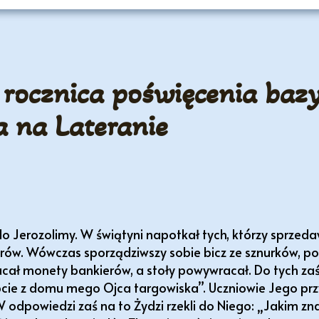
 rocznica poświęcenia bazyl
 na Lateranie
 do Jerozolimy. W świątyni napotkał tych, którzy sprzeda
ierów. Wówczas sporządziwszy sobie bicz ze sznurków, 
zucał monety bankierów, a stoły powywracał. Do tych zaś
róbcie z domu mego Ojca targowiska”. Uczniowie Jego prz
 odpowiedzi zaś na to Żydzi rzekli do Niego: „Jakim z