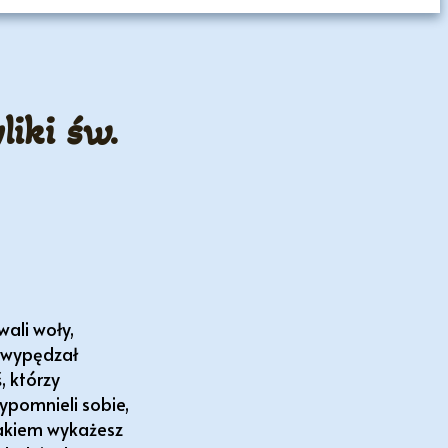
iki św.
wali woły,
powypędzał
, którzy
ypomnieli sobie,
nakiem wykażesz