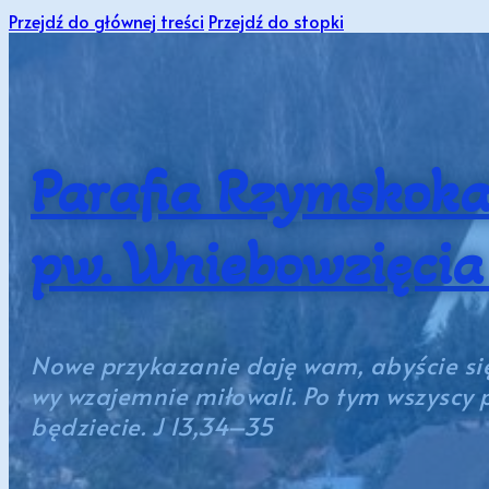
Przejdź do głównej treści
Przejdź do stopki
Parafia Rzymskoka
pw. Wniebowzięci
Nowe przykazanie daję wam, abyście się
wy wzajemnie miłowali. Po tym wszyscy 
będziecie. J 13,34–35