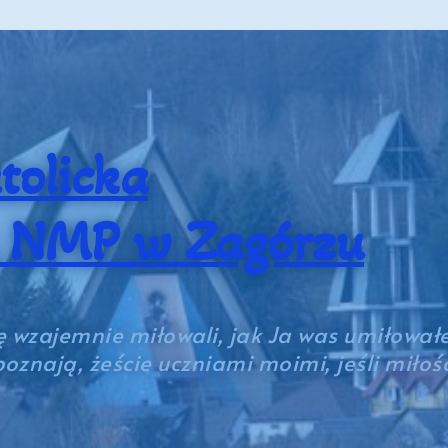
tolicka
a NMP w Zagórzu
 wzajemnie miłowali, jak Ja was umiłowałem
poznają, żeście uczniami moimi, jeśli miło