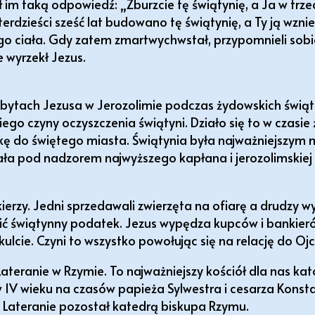
ał im taką odpowiedź: „Zburzcie tę świątynię, a Ja w trz
terdzieści sześć lat budowano tę świątynię, a Ty ją wznie
ego ciała. Gdy zatem zmartwychwstał, przypomnieli sobi
e wyrzekł Jezus.
ytach Jezusa w Jerozolimie podczas żydowskich świąt r
ego czyny oczyszczenia świątyni. Działo się to w czasie
mkę do świętego miasta. Świątynia była najważniejszym
ła pod nadzorem najwyższego kapłana i jerozolimskiej 
erzy. Jedni sprzedawali zwierzęta na ofiarę a drudzy w
cić świątynny podatek. Jezus wypędza kupców i bankier
lcie. Czyni to wszystko powołując się na relację do Ojc
Lateranie w Rzymie. To najważniejszy kościół dla nas kat
w IV wieku na czasów papieża Sylwestra i cesarza Konsta
a Lateranie pozostał katedrą biskupa Rzymu.