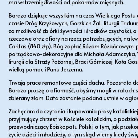
ma wstrzemięźliwości od pokarmów mięsnych.
Bardzo dziękuje wszystkim na czas Wielkiego Postu 
czasie Dróg Krzyżowych, Gorzkich Żali, liturgii Trid
za możliwość zbiórki żywności i środków czystości, 
rzeczowe oraz ofiary na rzecz potrzebujących, na k
Caritas (840 złp). Bóg zapłać Różom Różańcowym, 
porządkowo-dekoracyjne dla Michała Adamczyka, Woj
liturgii dla Straży Pożarnej, Braci Górniczej, Koła G
wielką pomoc i Panu Jerzemu.
Trwają prace remontowe części dachu. Pozostała do 
Bardzo proszę o ofiarność, abyśmy mogli w ratach s
zbierany złom. Data zostanie podana ustnie w ogło
Zachęcam do czytania i kupowania prasy katolickiej
przyjmujący chrzest w Kościele katolickim, o podzi
przewodniczący Episkopatu Polski, o tym, jak przeko
życie dzieci i młodzieży, o tym skąd wiemy kiedy św