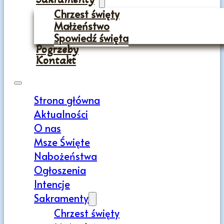
Chrzest święty
Małżeństwo
Spowiedź święta
Pogrzeby
Kontakt
Strona główna
Aktualności
O nas
Msze Święte
Nabożeństwa
Ogłoszenia
Intencje
Sakramenty
Chrzest święty