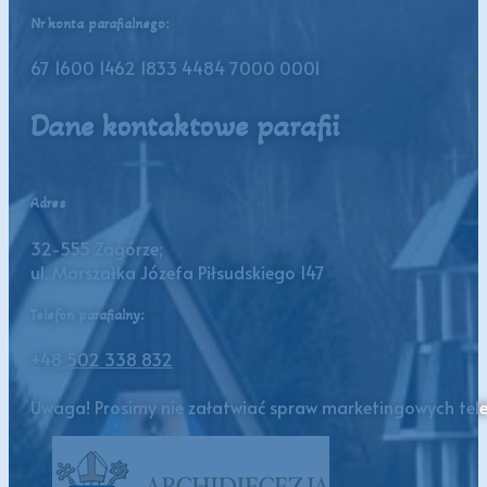
Nr konta parafialnego:
67 1600 1462 1833 4484 7000 0001
Dane kontaktowe parafii
Adres
32-555 Zagórze;
ul. Marszałka Józefa Piłsudskiego 147
Telefon parafialny:
+48 502 338 832
Uwaga! Prosimy nie załatwiać spraw marketingowych telef