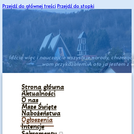
Przejdź do głównej treści
Przejdź do stopki
Idźcie więc i nauczajcie wszystkie narody, chrzcząc
wam przykazałem. A oto ja jestem z w
Strona główna
Aktualności
O nas
Msze Święte
Nabożeństwa
Ogłoszenia
Intencje
Sakramenty