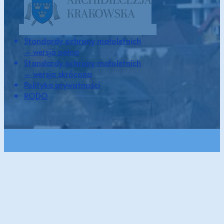
Standardy ochrony małoletnich
– wersja pełna
Standardy ochrony małoletnich
– wersja skrócona
Polityka prywatności
RODO