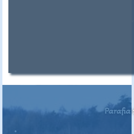
Dzisiaj mamy I niedzielę sierpnia. Po każdej Mszy 
Parafia