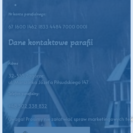
Nr konta parafialnego:
67 1600 1462 1833 4484 7000 0001
Dane kontaktowe parafii
Adres
32-555 Zagórze;
ul. Marszałka Józefa Piłsudskiego 147
Telefon parafialny:
+48 502 338 832
Uwaga! Prosimy nie załatwiać spraw marketingowych telef