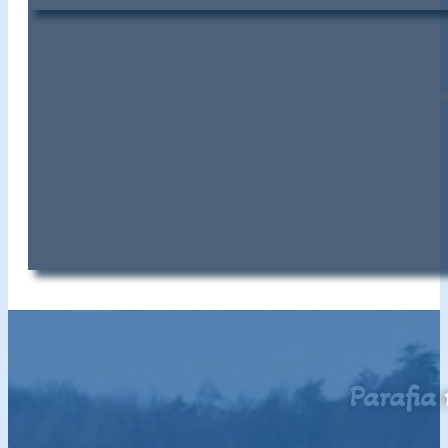
Dzisiaj mamy I niedzielę sierpnia. Po każdej Mszy 
Parafia