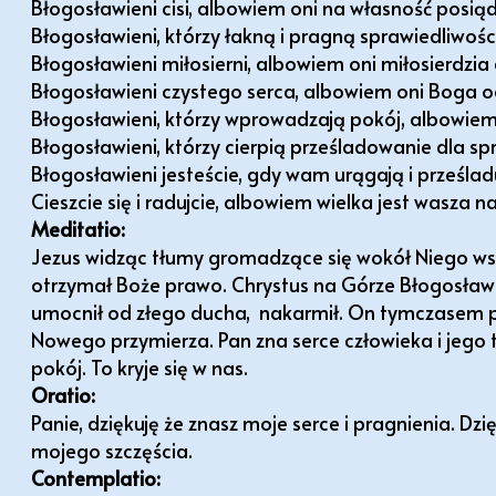
Błogosławieni cisi, albowiem oni na własność posiąd
Błogosławieni, którzy łakną i pragną sprawiedliwośc
Błogosławieni miłosierni, albowiem oni miłosierdzia
Błogosławieni czystego serca, albowiem oni Boga 
Błogosławieni, którzy wprowadzają pokój, albowie
Błogosławieni, którzy cierpią prześladowanie dla sp
Błogosławieni jesteście, gdy wam urągają i prześla
Cieszcie się i radujcie, albowiem wielka jest wasza n
Meditatio:
Jezus widząc tłumy gromadzące się wokół Niego wst
otrzymał Boże prawo. Chrystus na Górze Błogosławie
umocnił od złego ducha,
nakarmił. On tymczasem p
Nowego przymierza. Pan zna serce człowieka i jego 
pokój. To kryje się w nas.
Oratio:
Panie, dziękuję że znasz moje serce i pragnienia. D
mojego szczęścia.
Contemplatio: