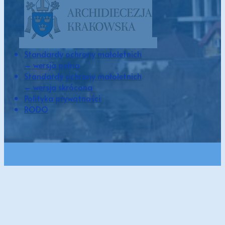
Standardy ochrony małoletnich
– wersja pełna
Standardy ochrony małoletnich
– wersja skrócona
Polityka prywatności
RODO