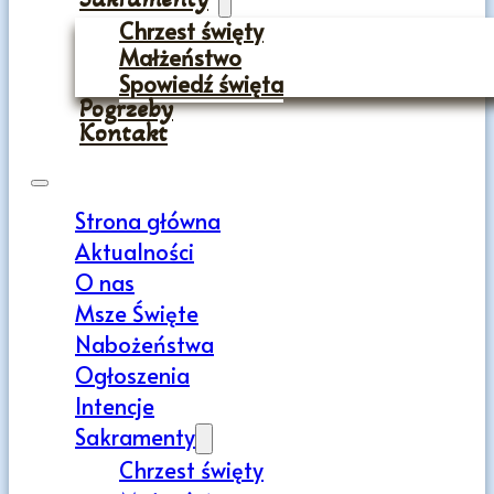
Chrzest święty
Małżeństwo
Spowiedź święta
Pogrzeby
Kontakt
Strona główna
Aktualności
O nas
Msze Święte
Nabożeństwa
Ogłoszenia
Intencje
Sakramenty
Chrzest święty