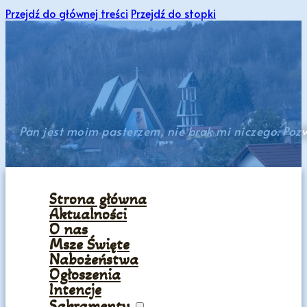
Przejdź do głównej treści
Przejdź do stopki
Pan jest moim pasterzem, nie brak mi niczego. Poz
Strona główna
Aktualności
O nas
Msze Święte
Nabożeństwa
Ogłoszenia
Intencje
Sakramenty