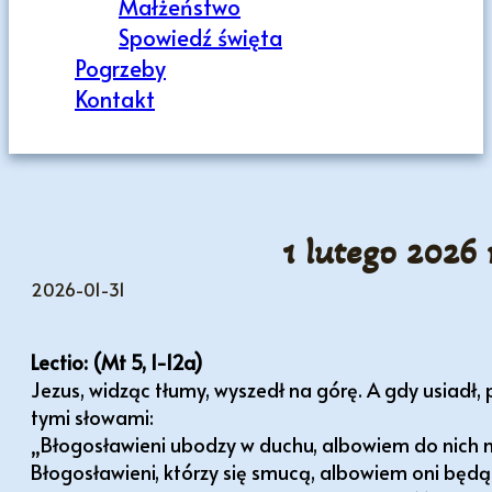
Małżeństwo
Spowiedź święta
Pogrzeby
Kontakt
1 lutego 2026 
2026-01-31
Lectio: (Mt 5, 1-12a)
Jezus, widząc tłumy, wyszedł na górę. A gdy usiadł, 
tymi słowami:
„Błogosławieni ubodzy w duchu, albowiem do nich na
Błogosławieni, którzy się smucą, albowiem oni będą